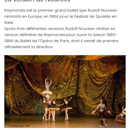
Raymonda est le premier grand ballet que Rudolf Noureev
remonta en Europe, en 1964 pour le Festival de Spolète en
Italie.
Après trois différentes versions, Rudolf Noureev réalisa sa
version définitive de Raymonda pour ouvrir la saison 1983-
1984 du Ballet de l’Opéra de Paris, dont il venait de prendre
officiellement la direction.