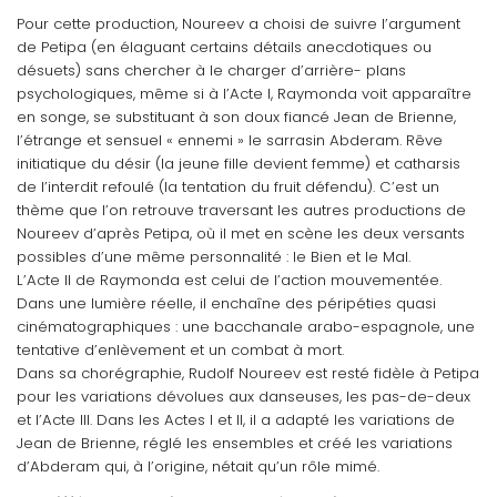
Pour cette production, Noureev a choisi de suivre l’argument
de Petipa (en élaguant certains détails anecdotiques ou
désuets) sans chercher à le charger d’arrière- plans
psychologiques, même si à l’Acte I, Raymonda voit apparaître
en songe, se substituant à son doux fiancé Jean de Brienne,
l’étrange et sensuel « ennemi » le sarrasin Abderam. Rêve
initiatique du désir (la jeune fille devient femme) et catharsis
de l’interdit refoulé (la tentation du fruit défendu). C’est un
thème que l’on retrouve traversant les autres productions de
Noureev d’après Petipa, où il met en scène les deux versants
possibles d’une même personnalité : le Bien et le Mal.
L’Acte II de Raymonda est celui de l’action mouvementée.
Dans une lumière réelle, il enchaîne des péripéties quasi
cinématographiques : une bacchanale arabo-espagnole, une
tentative d’enlèvement et un combat à mort.
Dans sa chorégraphie, Rudolf Noureev est resté fidèle à Petipa
pour les variations dévolues aux danseuses, les pas-de-deux
et l’Acte III. Dans les Actes I et II, il a adapté les variations de
Jean de Brienne, réglé les ensembles et créé les variations
d’Abderam qui, à l’origine, nétait qu’un rôle mimé.