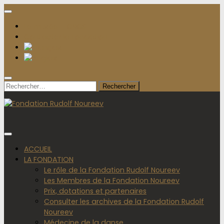
Le musée – CNCS
Contacter la Fondation
Rechercher :
ACCUEIL
LA FONDATION
Le rôle de la Fondation Rudolf Noureev
Les Membres de la Fondation Noureev
Prix, dotations et partenaires
Consulter les archives de la Fondation Rudolf
Noureev
Médecine de la danse