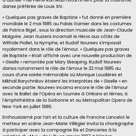
à danser » de Pierre Rameau notamment pour la Courante,
danse préférée de Louis XIV.
« Quelques pas graves de Baptiste » fut donné en première
mondiale le 2 mai 1985 au Palais Garnier dans les costumes
de Patrice Bigel , sous la direction musicale de Jean-Claude
Malgoire. Jean Guizerix incarnait le Héros aux côtés de
Wilfride Piollet, la Nymphe, et Rudolf Noureev s’imposait
royalement dans le rôle de l’Amour. « Quelques pas graves
de Baptiste » était affiché avec une nouvelle production de
« Giselle » remontée par Mary Skeaping. Rudolf Noureev
dansa notamment le rôle de l’Amour le 22 mai 1985 au
cours d’une soirée mémorable où Monique Loudières et
Mikhaïl Barychnikov étaient les interprètes de « Giselle » en
seconde partie. Noureev incarna encore le rôle de l’Amour
avec le Ballet de l’Opéra en tournée à Orléans et Nimes, à
l’Amphithéâtre de la Sorbonne et au Metropolitan Opera de
New York en juillet 1986.
Enthousiasmé par l’art et la culture de Francine Lancelot le
metteur en scène Jean-Marie Villégier invita la chorégraphe
à participer avec la compagnie Ris et Danceries à la