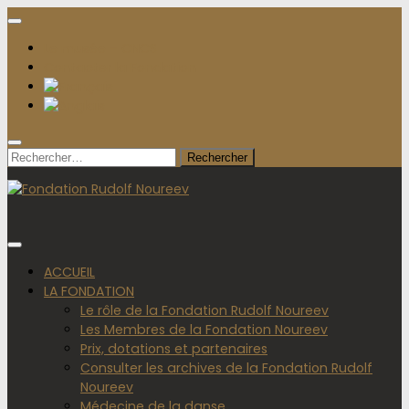
Le musée – CNCS
Contacter la Fondation
Rechercher :
ACCUEIL
LA FONDATION
Le rôle de la Fondation Rudolf Noureev
Les Membres de la Fondation Noureev
Prix, dotations et partenaires
Consulter les archives de la Fondation Rudolf
Noureev
Médecine de la danse