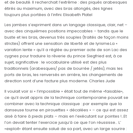
et de beauté. Il recherchait l’extrême : des piqués arabesques
étirés au maximum, avec des bras allongés, des lignes
toujours plus portées à l’infini. Elisabeth Platel
Les jambes s’expriment dans un langage classique, clair, net –
avec des cinquièmes positions impeccables – tandis que le
buste et les bras, devenus très souples (traités de façon moins
strictes) offrent une sensation de liberté et de lyrisme.La «
variation lente » qu’il a réglée au premier acte de son Lac des
cygnes pour traduire la rêverie du prince Siegfried est, à ce
sujet, significative : le vocabulaire utilisé est des plus
traditionnels (arabesques/ pas de bourrée / jetés), mais les
ports de bras, les renversés en arrière, les changements de
direction sont d’une facture plus moderne. Charles Jude
Il voulait voir si « l’impossible » était tout de même «faisable»,
ce qu’il avait appris de la technique contemporaine pouvait se
combiner avec la technique classique : par exemple que la
danseuse tourne en pirouettes « décalées » – ce qui est assez
aisé à faire à pieds plats – mais en l’exécutant sur pointes !…Et
l’on devait tenter l’exercice jusqu’à ce que l’on réussisse… L’
«exploit» étant ensuite salué de sa part, avec un large sourire :