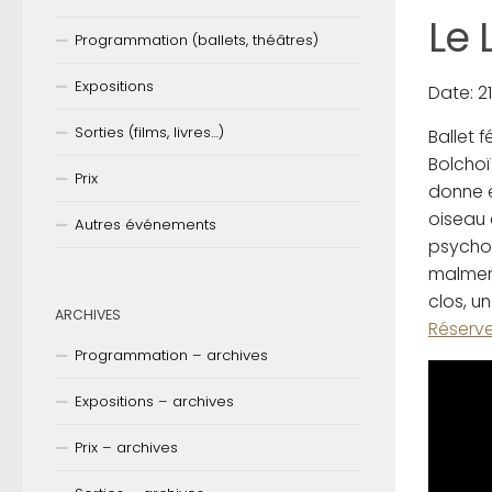
Le 
Programmation (ballets, théâtres)
Expositions
Date: 21
Sorties (films, livres…)
Ballet 
Bolchoï
Prix
donne e
oiseau 
Autres événements
psychol
malmené
clos, u
ARCHIVES
Réserve
Programmation – archives
Expositions – archives
Prix – archives