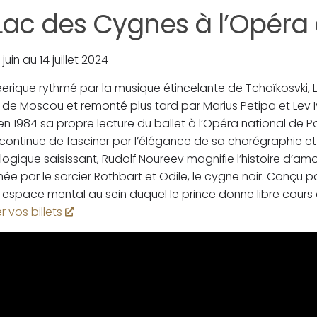
Lac des Cygnes à l’Opéra 
 juin au 14 juillet 2024
féerique rythmé par la musique étincelante de Tchaïkosvki,
 de Moscou et remonté plus tard par Marius Petipa et Lev 
n 1984 sa propre lecture du ballet à l’Opéra national de Pa
continue de fasciner par l’élégance de sa chorégraphie et l
ogique saisissant, Rudolf Noureev magnifie l’histoire d’amo
e par le sorcier Rothbart et Odile, le cygne noir. Conçu pa
n espace mental au sein duquel le prince donne libre cours
r vos billets