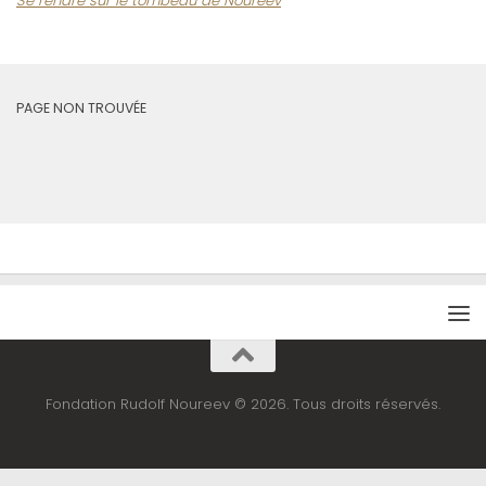
Se rendre sur le tombeau de Noureev
PAGE NON TROUVÉE
Fondation Rudolf Noureev © 2026. Tous droits réservés.