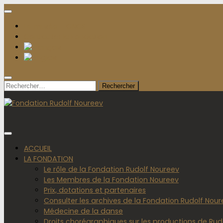
Le musée – CNCS
Contacter la Fondation
Rechercher :
ACCUEIL
LA FONDATION
Le rôle de la Fondation Rudolf Noureev
Les Membres de la Fondation Noureev
Prix, dotations et partenaires
Consulter les archives de la Fondation Rudolf Nou
Médecine de la danse
Droits chorégraphiques sur les productions de Rud