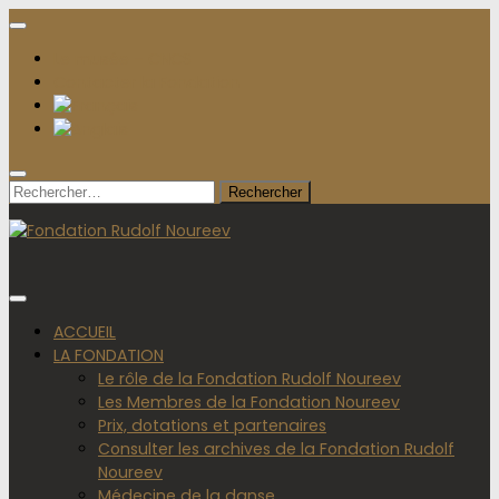
Le musée – CNCS
Contacter la Fondation
Rechercher :
ACCUEIL
LA FONDATION
Le rôle de la Fondation Rudolf Noureev
Les Membres de la Fondation Noureev
Prix, dotations et partenaires
Consulter les archives de la Fondation Rudolf
Noureev
Médecine de la danse