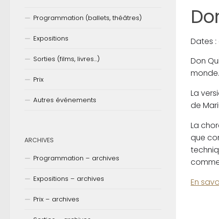
Don
Programmation (ballets, théâtres)
Expositions
Dates :
Sorties (films, livres…)
Don Qui
monde
Prix
La vers
Autres événements
de Mari
La chor
que com
ARCHIVES
techniq
Programmation – archives
comme i
Expositions – archives
En savo
Prix – archives