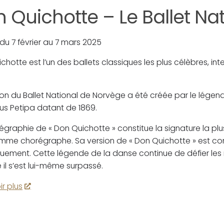
 Quichotte – Le Ballet Na
 du 7 février au 7 mars 2025
chotte est l’un des ballets classiques les plus célèbres, i
.
ion du Ballet National de Norvège a été créée par le légenda
us Petipa datant de 1869.
égraphie de « Don Quichotte » constitue la signature la pl
me chorégraphe. Sa version de « Don Quichotte » est co
uement. Cette légende de la danse continue de défier les 
l s’est lui-même surpassé.
ir plus