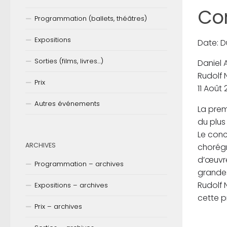
Con
Programmation (ballets, théâtres)
Expositions
Date: D
Sorties (films, livres…)
Daniel 
Rudolf 
Prix
11 Août 
Autres événements
La prem
du plus
Le conc
ARCHIVES
chorégr
d’œuvre
Programmation – archives
grande
Rudolf 
Expositions – archives
cette p
Prix – archives