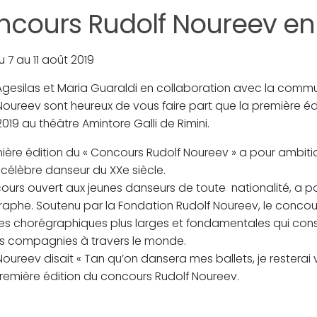
cours Rudolf Noureev en I
u 7 au 11 août 2019
Agesilas et Maria Guaraldi en collaboration avec la commu
Noureev sont heureux de vous faire part que la première éd
2019 au théâtre Amintore Galli de Rimini.
ière édition du « Concours Rudolf Noureev » a pour ambit
 célèbre danseur du XXe siècle.
ours ouvert aux jeunes danseurs de toute nationalité, a po
aphe. Soutenu par la Fondation Rudolf Noureev, le concou
s chorégraphiques plus larges et fondamentales qui consti
s compagnies à travers le monde.
Noureev disait « Tan qu’on dansera mes ballets, je resterai 
remière édition du concours Rudolf Noureev.