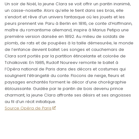
Un soir de Noël, la jeune Clara se voit offrir un pantin inanimé,
un casse-noisette. Alors qu’elle le tient dans ses bras, elle
s’endort et rêve d’un univers fantasque où les jouets et les
peurs prennent vie. Paru à Berlin en 1816, ce conte d’Hoffmann,
maître du romantisme allemand, inspire à Marius Petipa une
première version dansée en 1892. Au milieu de soldats de
plomb, de rats et de poupées à la taille démesurée, le monde
de l’enfance devient ballet. Les songes et cauchemars de
Clara sont portés par la partition étincelante et colorée de
Tchaïkovski. En 1985, Rudolf Noureev remonte le ballet à
l’Opéra national de Paris dans des décors et costumes qui
soulignent l’étrangeté du conte. Flocons de neige, fleurs et
paysages enchantés forment le décor d’une chorégraphie
éblouissante. Guidée par le pantin de bois devenu prince
charmant, la jeune Clara affronte ses désirs et ses angoisses
au fil d’un récit initiatique.
Source Opéra de Paris