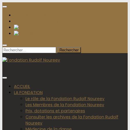
Le musée – CNCS
Contacter la Fondation
Rechercher :
ACCUEIL
LA FONDATION
Le rôle de la Fondation Rudolf Noureev
Les Membres de la Fondation Noureev
Prix, dotations et partenaires
Consulter les archives de la Fondation Rudolf
Noureev
Médecine de la danse