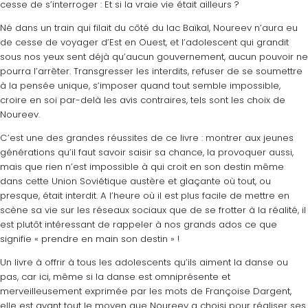
cesse de s’interroger : Et si la vraie vie était ailleurs ?
Né dans un train qui filait du côté du lac Baïkal, Noureev n’aura eu
de cesse de voyager d’Est en Ouest, et l’adolescent qui grandit
sous nos yeux sent déjà qu’aucun gouvernement, aucun pouvoir ne
pourra l’arrêter. Transgresser les interdits, refuser de se soumettre
à la pensée unique, s’imposer quand tout semble impossible,
croire en soi par-delà les avis contraires, tels sont les choix de
Noureev.
C’est une des grandes réussites de ce livre : montrer aux jeunes
générations qu’il faut savoir saisir sa chance, la provoquer aussi,
mais que rien n’est impossible à qui croit en son destin même
dans cette Union Soviétique austère et glaçante où tout, ou
presque, était interdit. A l’heure où il est plus facile de mettre en
scène sa vie sur les réseaux sociaux que de se frotter à la réalité, il
est plutôt intéressant de rappeler à nos grands ados ce que
signifie « prendre en main son destin » !
Un livre à offrir à tous les adolescents qu’ils aiment la danse ou
pas, car ici, même si la danse est omniprésente et
merveilleusement exprimée par les mots de Françoise Dargent,
elle est avant tout le moyen que Noureev a choisi pour réaliser ses