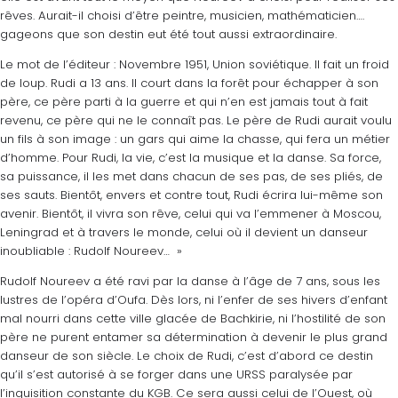
rêves. Aurait-il choisi d’être peintre, musicien, mathématicien….
gageons que son destin eut été tout aussi extraordinaire.
Le mot de l’éditeur : Novembre 1951, Union soviétique. Il fait un froid
de loup. Rudi a 13 ans. Il court dans la forêt pour échapper à son
père, ce père parti à la guerre et qui n’en est jamais tout à fait
revenu, ce père qui ne le connaît pas. Le père de Rudi aurait voulu
un fils à son image : un gars qui aime la chasse, qui fera un métier
d’homme. Pour Rudi, la vie, c’est la musique et la danse. Sa force,
sa puissance, il les met dans chacun de ses pas, de ses pliés, de
ses sauts. Bientôt, envers et contre tout, Rudi écrira lui-même son
avenir. Bientôt, il vivra son rêve, celui qui va l’emmener à Moscou,
Leningrad et à travers le monde, celui où il devient un danseur
inoubliable : Rudolf Noureev… »
Rudolf Noureev a été ravi par la danse à l’âge de 7 ans, sous les
lustres de l’opéra d’Oufa. Dès lors, ni l’enfer de ses hivers d’enfant
mal nourri dans cette ville glacée de Bachkirie, ni l’hostilité de son
père ne purent entamer sa détermination à devenir le plus grand
danseur de son siècle. Le choix de Rudi, c’est d’abord ce destin
qu’il s’est autorisé à se forger dans une URSS paralysée par
l’inquisition constante du KGB. Ce sera aussi celui de l’Ouest, où