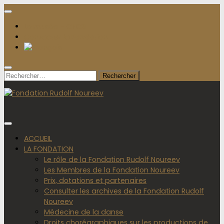
Le musée – CNCS
Contacter la Fondation
Rechercher :
ACCUEIL
LA FONDATION
Le rôle de la Fondation Rudolf Noureev
Les Membres de la Fondation Noureev
Prix, dotations et partenaires
Consulter les archives de la Fondation Rudolf
Noureev
Médecine de la danse
Droits chorégraphiques sur les productions de